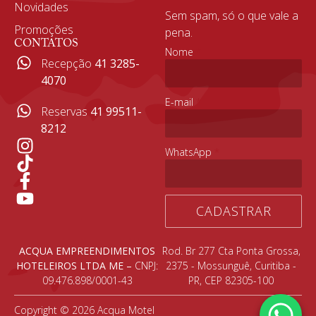
Novidades
Sem spam, só o que vale a
Promoções
pena.
CONTATOS
Nome
*
Recepção
41 3285-
4070
E-mail
*
Reservas
41 99511-
8212
WhatsApp
*
CADASTRAR
ACQUA EMPREENDIMENTOS
Rod. Br 277 Cta Ponta Grossa,
HOTELEIROS LTDA ME –
CNPJ:
2375 - Mossunguê, Curitiba -
09.476.898/0001-43
PR, CEP 82305-100
Copyright © 2026 Acqua Motel