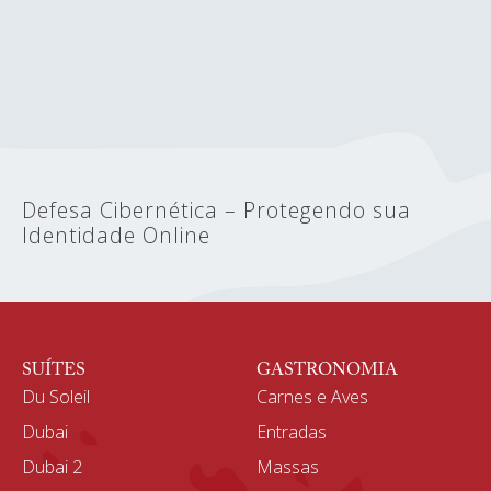
Defesa Cibernética – Protegendo sua
Identidade Online
SUÍTES
GASTRONOMIA
Du Soleil
Carnes e Aves
Dubai
Entradas
Dubai 2
Massas