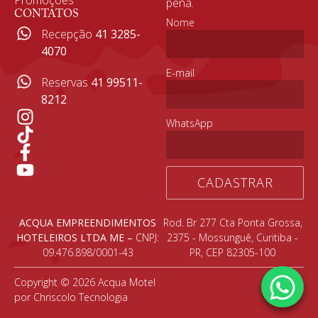
Promoções
pena.
CONTATOS
Nome
*
Recepção
41 3285-
4070
E-mail
*
Reservas
41 99511-
8212
WhatsApp
*
CADASTRAR
ACQUA EMPREENDIMENTOS
Rod. Br 277 Cta Ponta Grossa,
HOTELEIROS LTDA ME –
CNPJ:
2375 - Mossunguê, Curitiba -
09.476.898/0001-43
PR, CEP 82305-100
Copyright © 2026 Acqua Motel
por Chriscolo Tecnologia